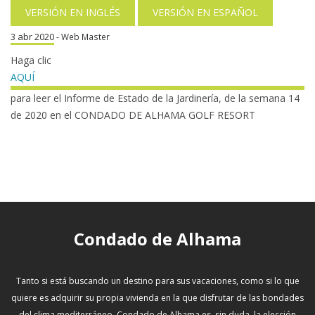
VERSIÓN EN INGLÉS
VERSIÓN EN ESPAÑOL
3 abr 2020
- Web Master
Haga clic
AQUÍ
para leer el Informe de Estado de la Jardinería, de la semana 14
de 2020 en el CONDADO DE ALHAMA GOLF RESORT
Condado de Alhama
Tanto si está buscando un destino para sus vacaciones, como si lo que
quiere es adquirir su propia vivienda en la que disfrutar de las bondades
del clima mediterráneo, Condado de Alhama es, sin duda, la elección